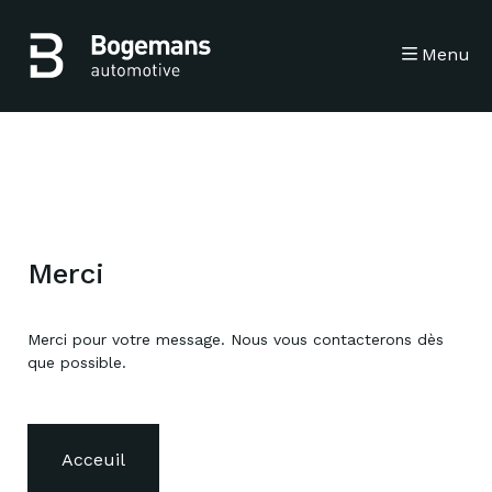
Menu
Nos services
Mercedes-Benz Bogemans
NL
FR
Offres d'emploi
Carrosserie Bogemans
Carrosserie Bellet
Sites
Contact
Rendez-vous
Merci
Merci pour votre message. Nous vous contacterons dès
que possible.
Acceuil