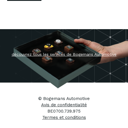
Découvrez tous les 
Bogemans Automo
Carrosserie
Sign & Wrap
Equipment
Professional Vehi
Fleetport
© Bogemans Automotive
Mercedes-Benz
Avis de confidentialité
BE0700.739.975
Termes et conditions